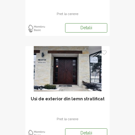
Pret la cerere
Detalii
Usi de exterior din lemn stratificat
Pret la cerere
Detalii