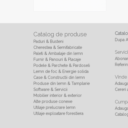
Catal
Catalog de produse
Dupa 
Paduri & Busteni
Cherestea & Semifabricate
Servici
Paleti & Ambalaje din lemn
Abonam
Furnir & Panouri & Placaje
Referin
Podele & Parchete & Pardoseli
Lemn de foc & Energie solida
Vinde
Case & Constructii din lemn
Produse din lemn & Tamplarie
Adaug
Software & Servicii
Cereri 
Mobilier interior & exterior
Alte produse conexe
Cumpa
Utilaje prelucrare lemn
Adauga
Utilaje exploatare forestiera
Catalo