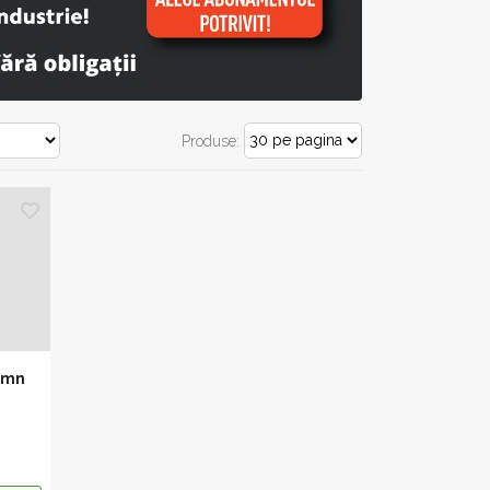
Produse:
lemn