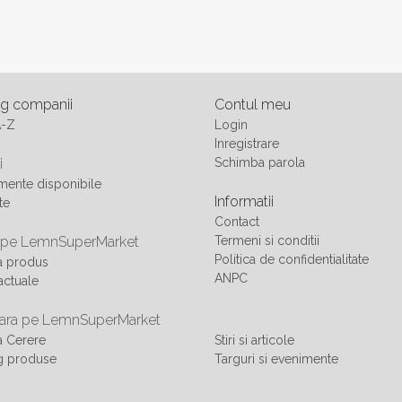
og companii
Contul meu
A-Z
Login
Inregistrare
i
Schimba parola
ente disponibile
Informatii
te
Contact
 pe LemnSuperMarket
Termeni si conditii
Politica de confidentialitate
a produs
ANPC
actuale
ra pe LemnSuperMarket
 Cerere
Stiri si articole
g produse
Targuri si evenimente