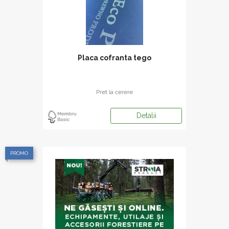
Placa cofranta tego
Pret la cerere
Detalii
PROMO