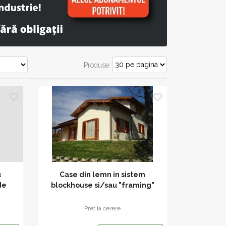
Produse:
u
Case din lemn in sistem
de
blockhouse si/sau "framing"
(sandwich)
Pret la cerere