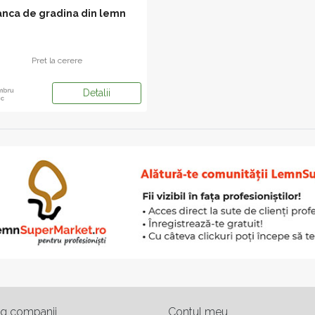
nca de gradina din lemn
Pret la cerere
Detalii
og companii
Contul meu