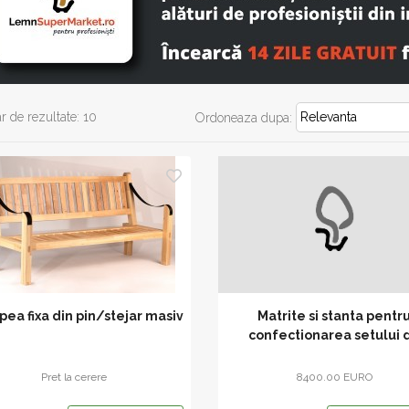
 de rezultate: 10
Ordoneaza dupa:
ea fixa din pin/stejar masiv
Matrite si stanta pentr
confectionarea setului 
berarie
Pret la cerere
8400.00 EURO