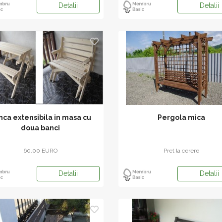
Detalii
Detalii
nca extensibila in masa cu
Pergola mica
doua banci
60.00 EURO
Pret la cerere
Detalii
Detalii