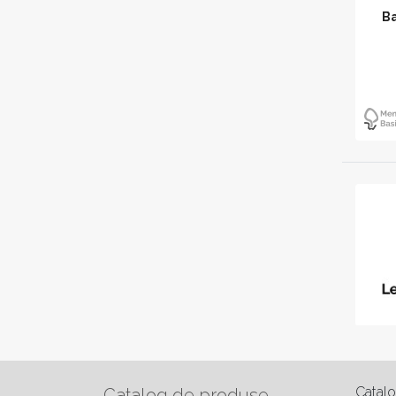
Ba
Catal
Catalog de produse