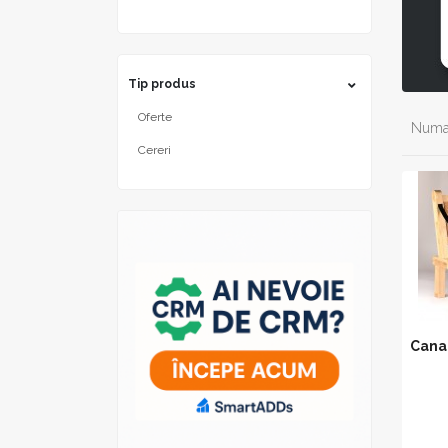
Tip produs
Oferte
Numar
Cereri
Canap