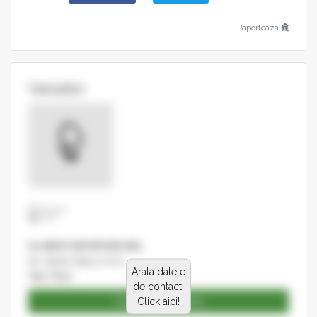
Raporteaza
Vanzator
Sc NEKTUM WOOD SRL
str. Aurel Vlaicu nr.72
Arata datele
Satu Mare
de contact!
Catalog produse
Click aici!