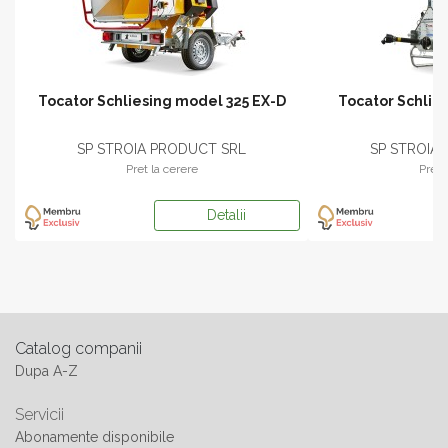
mn
Tocator Schliesing model 325 EX-D
Tocator Schlie
SP STROIA PRODUCT SRL
SP STROIA
Pret la cerere
Pret 
Detalii
Catalog companii
Dupa A-Z
Servicii
Abonamente disponibile