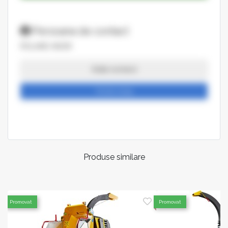
Persoana de contact
ROLAND ANZIK
Arata numarul
Trimite mesaj
Produse similare
Promovat
Promovat