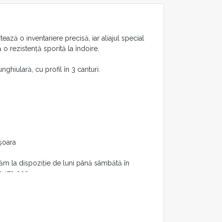
ază o inventariere precisă, iar aliajul special
 o rezistență sporită la îndoire.
nghiulară, cu profil în 3 canturi.
ișoara
tăm la dispoziție de luni până sâmbătă în
23 179 309