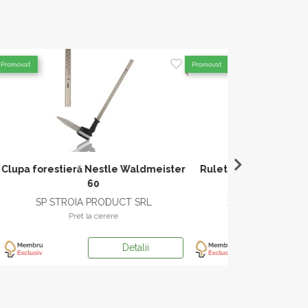
Promovat
Promovat
meister
Ruletă forestieră Spencer 930MAB
Clupa forestie
30M
L
SP STROIA PRODUCT SRL
SP STRO
Pret la cerere
Pr
Detalii