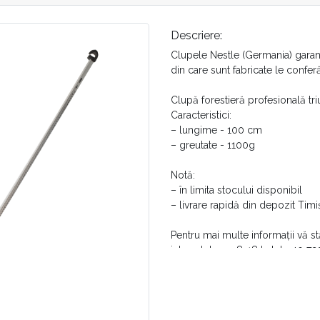
Descriere:
Clupele Nestle (Germania) garante
din care sunt fabricate le conferă
Clupă forestieră profesională triu
Caracteristici:
– lungime - 100 cm
– greutate - 1100g
Notă:
– în limita stocului disponibil
– livrare rapidă din depozit Tim
Pentru mai multe informații vă s
intervalul orar 8-18 la tel. +40 7