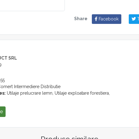
Share
Facebook
T
UCT SRL
9
55
omert Intermediere Distributie
es:
Utilaje prelucrare lemn, Utilaje exploatare forestiera,
se