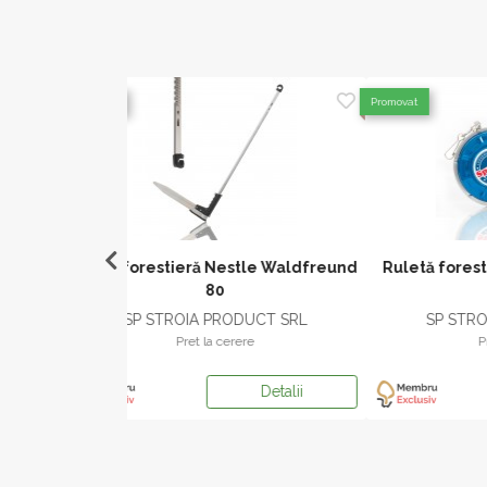
Promovat
Promovat
stle Waldfreund
Ruletă forestieră Spencer 920MAB
Clupa 
20M
DUCT SRL
SP STROIA PRODUCT SRL
ere
Pret la cerere
Detalii
Detalii