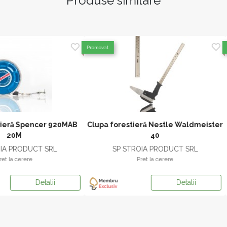
Produse similare
Promovat
forestieră Nestle Waldmeister
Clupa forestieră Nestle Wald
40
60
SP STROIA PRODUCT SRL
SP STROIA PRODUCT SR
Pret la cerere
Pret la cerere
Detalii
Detalii