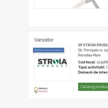
Vanzator
SP STROIA PROD
Str. Principala nr. 51
Partener de incredere
Remetea Mare
Cod fiscal:
104588
Tipul activitatii:
C
Domenii de inter
Catalog produ