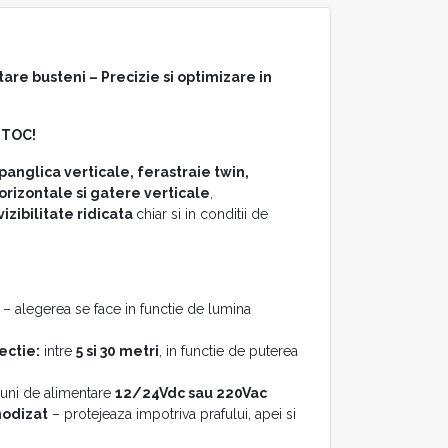
tare busteni – Precizie si optimizare in
STOC!
panglica verticale, ferastraie twin,
orizontale si gatere verticale
,
vizibilitate ridicata
chiar si in conditii de
– alegerea se face in functie de lumina
ectie:
intre
5 si 30 metri
, in functie de puterea
iuni de alimentare
12/24Vdc sau 220Vac
nodizat
– protejeaza impotriva prafului, apei si