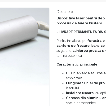
Descriere:
Dispozitive laser pentru debi
procesul de taiere busteni
- LIVRARE PERMANENTA DIN 
Pentru instalarea pe
ferastraie 
cantere de frezare, banzice 
asigurand
alinierea precisa si 
lumina puternica.
Caracteristici principale:
Cu linie verde sau rosie
ambientala.
Lungimea liniei de proi
laserului.
Instalare usoara
, cu opt
Carcasa din aluminiu a
socurilor mecanice.