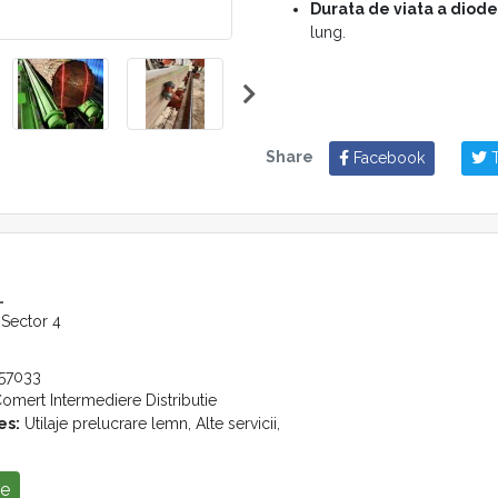
Durata de viata a diode
lung.
Temperatura de opera
extreme de mediu.
Specificatii tehnice:
Share
Facebook
T
Putere laser:
20 – 60 
Dimensiune tub:
L170 
Protectie:
IP67 si IK10
, 
Alimentare:
100/240V 
Accesorii disponibile:
L
Dispozitive de fixare:
 Sector 4
Braket RB-40:
Supo
aluminiu anodizat.
57033
Sistem de conectare:
omert Intermediere Distributie
Cablu de
5 sau 10 
es:
Utilaje prelucrare lemn, Alte servicii,
Sursa de alimentar
Sistemele de proiectie laser 
se
debitarea bustenilor, reducand p