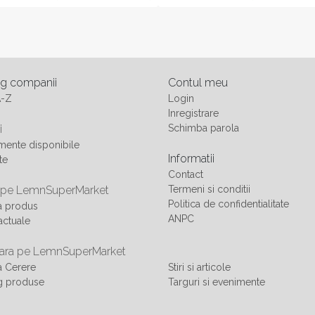
og companii
Contul meu
A-Z
Login
Inregistrare
i
Schimba parola
ente disponibile
Informatii
te
Contact
 pe LemnSuperMarket
Termeni si conditii
Politica de confidentialitate
a produs
ANPC
actuale
ra pe LemnSuperMarket
 Cerere
Stiri si articole
g produse
Targuri si evenimente