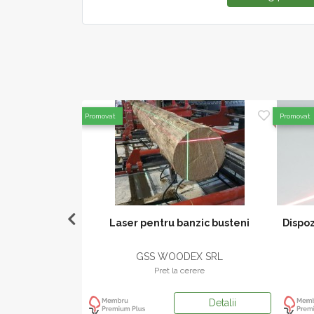
Promovat
Promovat
t in dinti
Laser pentru banzic busteni
Dispoz
X SRL
GSS WOODEX SRL
ere
Pret la cerere
Detalii
Detalii