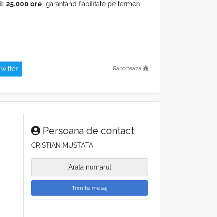
i:
25.000 ore
, garantand fiabilitate pe termen
re:
de la
-5°
la
+40°C
, rezistand la variatii
witter
Raporteaza
mW
x Ø40 mm
pentru conditii industriale dificile
– 50Hz
, cu sursa stabilizata
Persoana de contact
CRISTIAN MUSTATA
rt multidirectional
rotativ la 360°
, din
Arata numarul
metri
, 12/24 Vdc, cu conector M8/M12.
e
100/240 Vac
, cu cablu de
5 sau 10 metri
.
Trimite mesaj
din seria BL
asigura
eficienta si precizie
in
ierderile de material si crescand randamentul.