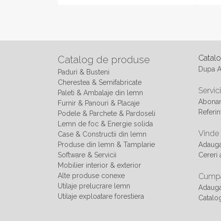
Catal
Catalog de produse
Dupa 
Paduri & Busteni
Cherestea & Semifabricate
Servici
Paleti & Ambalaje din lemn
Abonam
Furnir & Panouri & Placaje
Referin
Podele & Parchete & Pardoseli
Lemn de foc & Energie solida
Vinde
Case & Constructii din lemn
Produse din lemn & Tamplarie
Adaug
Software & Servicii
Cereri 
Mobilier interior & exterior
Alte produse conexe
Cumpa
Utilaje prelucrare lemn
Adauga
Utilaje exploatare forestiera
Catalo