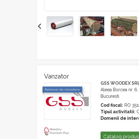
Vanzator
GSS WOODEX SR
Aleea Borcea nr. 6,
Partener de incredere
Bucuresti
Cod fiscal:
RO 351
Tipul activitatii:
C
Domenii de inter
Catalog produ