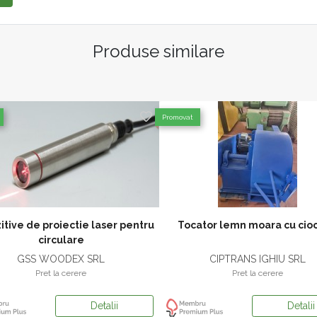
Produse similare
Promovat
itive de proiectie laser pentru
Tocator lemn moara cu cio
circulare
GSS WOODEX SRL
CIPTRANS IGHIU SRL
Pret la cerere
Pret la cerere
Detalii
Detalii