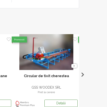
Promovat
Promovat
cane
Circular de tivit cherestea
Despicător ve
foc H
GSS WOODEX SRL
SP STRO
Pret la cerere
Pr
Detalii