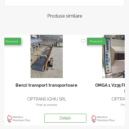
Produse similare
Promovat
Promovat
Benzi transport transportoare
OMGA 1 V235 FI
P
CIPTRANS IGHIU SRL
CIPTRANS
Pret la cerere
Pret 
Detalii