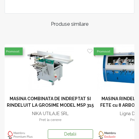
Produse similare
Promovat
Promovat
MASINA COMBINATA DE INDREPTAT SI
MASINA RINDELUI
RINDELUIT LA GROSIME MODEL MSP 315
FETE cu 8 ARBOR
model CO
NIKA UTILAJE SRL
Ligna Du
Pret la cerere
Pret 
Detalii