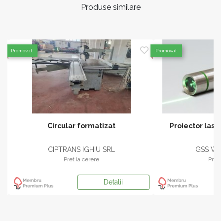
Produse similare
Promovat
Promovat
Circular formatizat
Proiector laser
CIPTRANS IGHIU SRL
GSS WO
Pret la cerere
Pret 
Detalii