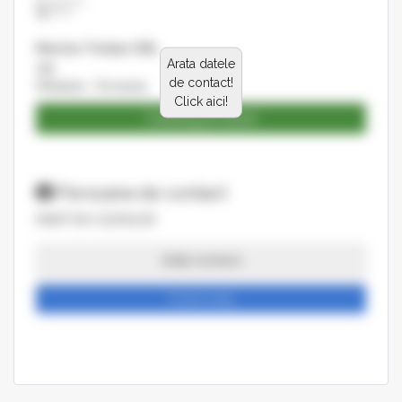
Marton Timber SRL
Arata datele
159
de contact!
Mihaileni , Romania
Click aici!
Catalog produse
Persoana de contact
MARTON CSONGOR
Arata numarul
Trimite mesaj