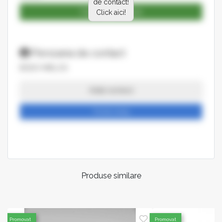
de contact!
Catalog produse
Click aici!
Persoana de contact
BODO MIKLOS
Arata numarul
Trimite mesaj
Produse similare
Promovat
Promovat