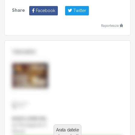
Share
Facebook
Twitter
Raporteaza
Vanzator
BODO LEMN SRL
str Principala Nr 6
Arata datele
Sîncrai