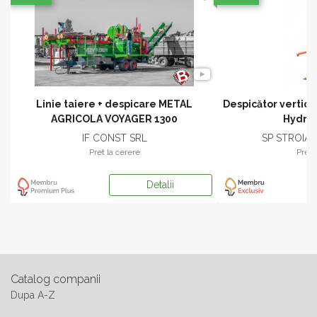
ip
Linie taiere + despicare METAL
Despicător vertica
AGRICOLA VOYAGER 1300
Hydro
IF CONST SRL
SP STROIA
Pret la cerere
Pret 
Detalii
Catalog companii
Dupa A-Z