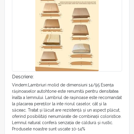
Descriere:
Vindem:Lambriuri molid de dimensiuni 14/95 Esenţa
răşinoaselor autohtone este renumită pentru densitatea
înalta a lemnului. Lambriul de raşinoase este recomandat
la placarea pereţilor la inte riorul caselor, cât şi la
săceac. Tratat şi lăcuit are rezistenţă şi un aspect plăcut,
oferind posibilităţi nenumărate de combinaţii coloristice.
Lemnul natural conferă senzaţia de căldură şi rustic.
Produsele noastre sunt uscate 10-14%