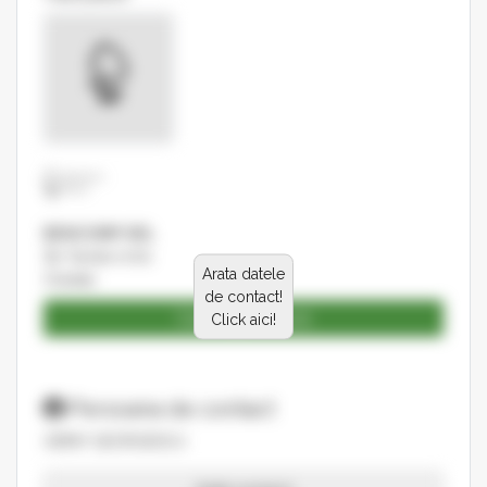
BENCOMP SRL
Str. Facliei nr.60
Arata datele
Oradea
de contact!
Catalog produse
Click aici!
Persoana de contact
GRINY GEORGESCU