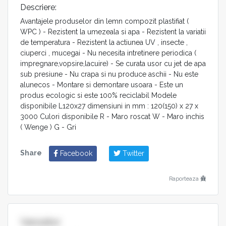
Descriere:
Avantajele produselor din lemn compozit plastifiat (
WPC ) - Rezistent la umezeala si apa - Rezistent la variatii
de temperatura - Rezistent la actiunea UV , insecte ,
ciuperci , mucegai - Nu necesita intretinere periodica (
impregnare,vopsire,lacuire) - Se curata usor cu jet de apa
sub presiune - Nu crapa si nu produce aschii - Nu este
alunecos - Montare si demontare usoara - Este un
produs ecologic si este 100% reciclabil Modele
disponibile L120x27 dimensiuni in mm : 120(150) x 27 x
3000 Culori disponibile R - Maro roscat W - Maro inchis
( Wenge ) G - Gri
Share
Facebook
Twitter
Raporteaza
Vanzator