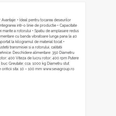
vantaje: • Ideal pentru tocarea deseurilor
integrarea intr-o linie de productie • Capacitate
ei marite a rotorului • Spatiu de amplasare redus
limentare cu banda vibratoare lunga pana la 40
ortat la kilogramul de material tocat •
tii transmisiei si a rotorului, calitatii
 tehnice: Deschidere alimentare: 350 Diametru
otor: 400 Viteza de lucru rotor: 400 rpm Putere
18 buc Greutate: cca. 1000 kg Diametru stut
orificii sita: 10 – 100 mm www.sevagroup.ro