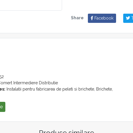
Share
Facebook
T
52
omert Intermediere Distributie
es:
Instalatii pentru fabricarea de peleti si brichete, Brichete,
se
Produse similare