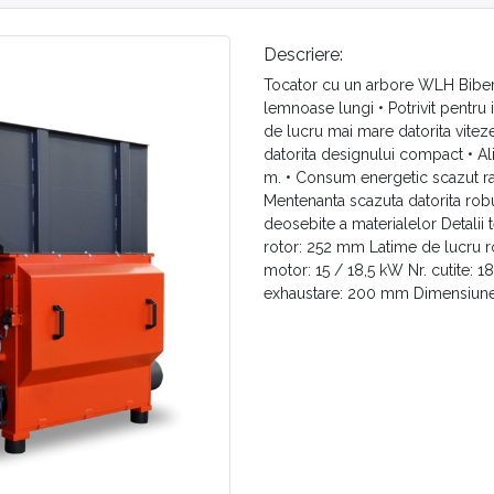
Descriere:
Tocator cu un arbore WLH Biber A
lemnoase lungi • Potrivit pentru 
de lucru mai mare datorita vitez
datorita designului compact • A
m. • Consum energetic scazut rap
Mentenanta scazuta datorita robuste
deosebite a materialelor Detalii
rotor: 252 mm Latime de lucru r
motor: 15 / 18,5 kW Nr. cutite: 
exhaustare: 200 mm Dimensiune 