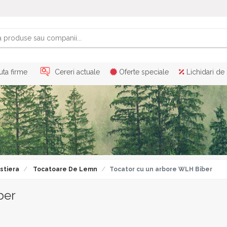
ta firme
Cereri actuale
Oferte speciale
Lichidari de
stiera
Tocatoare De Lemn
Tocator cu un arbore WLH Biber
ber