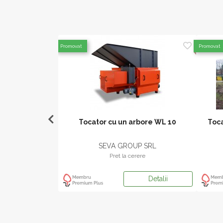
Promovat
Promovat
 rulare 80 km/h
Tocator cu un arbore WL 10
Toca
and
P SRL
SEVA GROUP SRL
ere
Pret la cerere
Detalii
Detalii