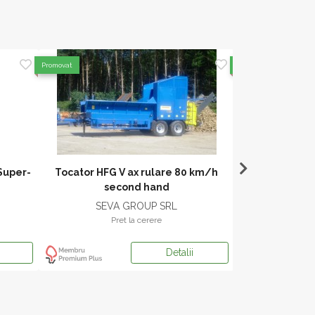
Promovat
Promovat
Super-
Tocator HFG V ax rulare 80 km/h
Tocator orizont
second hand
BRUKS-
SEVA GROUP SRL
SEVA
Pret la cerere
Pr
Detalii