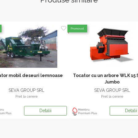
Promovat
tor mobil deseuri lemnoase
Tocator cu un arbore WLK 15 
Jumbo
SEVA GROUP SRL
SEVA GROUP SRL
Pret la cerere
Pret la cerere
Detalii
Detalii