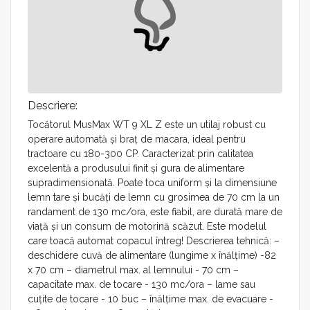
Descriere:
Tocătorul MusMax WT 9 XL Z este un utilaj robust cu
operare automată și braț de macara, ideal pentru
tractoare cu 180-300 CP. Caracterizat prin calitatea
excelentă a produsului finit și gura de alimentare
supradimensionată. Poate toca uniform și la dimensiune
lemn tare și bucăți de lemn cu grosimea de 70 cm la un
randament de 130 mc/ora, este fiabil, are durată mare de
viață și un consum de motorină scăzut. Este modelul
care toacă automat copacul întreg! Descrierea tehnică: –
deschidere cuvă de alimentare (lungime x înălțime) -82
x 70 cm – diametrul max. al lemnului - 70 cm –
capacitate max. de tocare - 130 mc/ora – lame sau
cuțite de tocare - 10 buc – înălțime max. de evacuare -