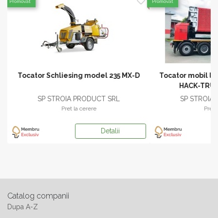
Promovat
Promovat
a
Tocator Schliesing model 235 MX-D
Tocator mobil l
HACK-TRU
SP STROIA PRODUCT SRL
SP STROIA
Pret la cerere
Pret 
Detalii
Catalog companii
Dupa A-Z