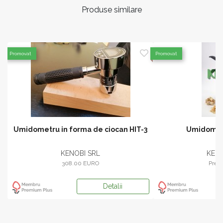
Produse similare
Promovat
Promovat
Umidometru in forma de ciocan HIT-3
Umidomet
KENOBI SRL
KENO
308.00 EURO
Pret 
Detalii