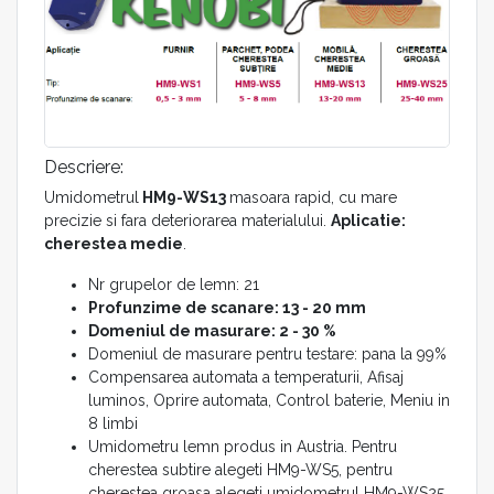
Descriere:
Umidometrul
HM9-WS13
masoara rapid, cu mare
precizie si fara deteriorarea materialului.
Aplicatie:
cherestea medie
.
Nr grupelor de lemn: 21
Profunzime de scanare: 13 - 20 mm
Domeniul de masurare: 2 - 30 %
Domeniul de masurare pentru testare: pana la 99%
Compensarea automata a temperaturii, Afisaj
luminos, Oprire automata, Control baterie, Meniu in
8 limbi
Umidometru lemn produs in Austria. Pentru
cherestea subtire alegeti HM9-WS5, pentru
cherestea groasa alegeti umidometrul HM9-WS25.