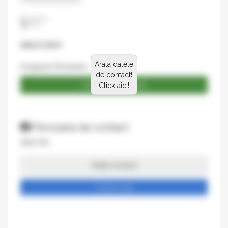
ANA E ION II
Arata datele
Dragaesti-Pamanteni
de contact!
Catalog produse
Click aici!
Persoana de contact
ANA ION
Arata numarul
Trimite mesaj