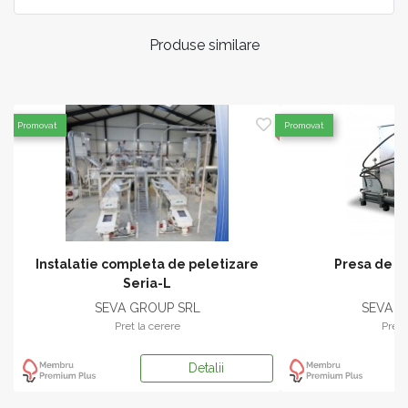
Produse similare
Promovat
Promovat
Instalatie completa de peletizare
Presa de br
Seria-L
SEVA GROUP SRL
SEVA G
Pret la cerere
Pret 
Detalii