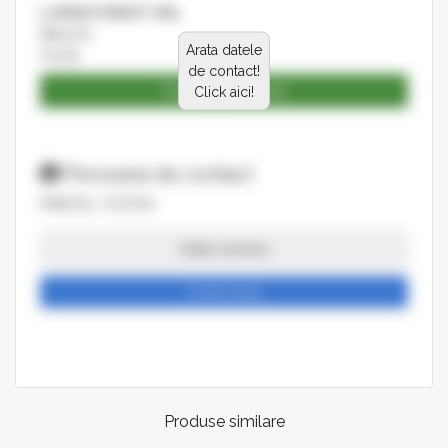
LUMAD FOREST SRL
Baba,63
Arata datele
Horea
de contact!
Catalog produse
Click aici!
Persoana de contact
MARCEL COSTEA
Arata numarul
Trimite mesaj
Produse similare