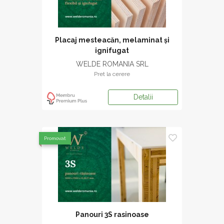
Placaj mesteacăn, melaminat și
ignifugat
WELDE ROMANIA SRL
Pret la cerere
Detalii
Promovat
Panouri 3S rasinoase