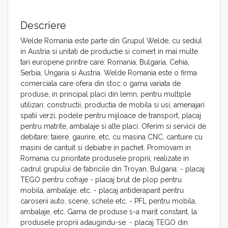
Descriere
Welde Romania este parte din Grupul Welde, cu sediul
in Austria si unitati de productie si comert in mai multe
tari europene printre care: Romania, Bulgaria, Cehia,
Serbia, Ungaria si Austria. Welde Romania este o firma
comerciala care ofera din stoc o gama variata de
produse, in principal placi din lemn, pentru multiple
utilizari: constructii, productia de mobila si usi, amenajari
spatii verzi, podele pentru mijloace de transport, placaj
pentru matrite, ambalaje si alte placi. Oferim si servicii de
debitare; taiere, gaurire, etc, cu masina CNC, cantuire cu
masini de cantuit si debiatre in pachet. Promovam in
Romania cu prioritate produsele proprii, realizate in
cadrul grupului de fabricile din Troyan, Bulgaria: - placaj
TEGO pentru cofraje - placaj brut de plop pentru
mobila, ambalaje, etc. - placaj antiderapant pentru
caroserii auto, scene, schele etc. - PFL pentru mobila,
ambalaje, etc. Gama de produse s-a marit constant, la
produsele proprii adaugindu-se: - placaj TEGO din